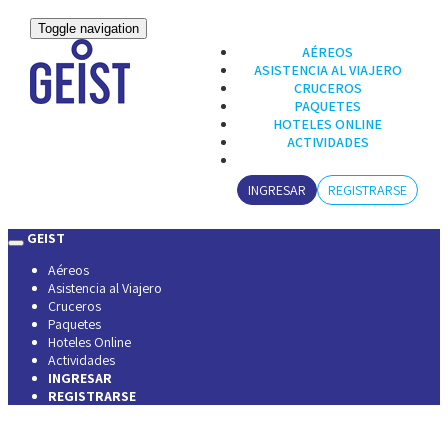
Toggle navigation
AÉREOS
ASISTENCIA AL VIAJERO
CRUCEROS
PAQUETES
HOTELES ONLINE
ACTIVIDADES
INGRESAR
REGISTRARSE
GEIST
Aéreos
Asistencia al Viajero
Cruceros
Paquetes
Hoteles Online
Actividades
INGRESAR
REGISTRARSE