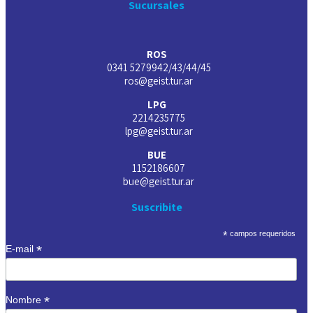
Sucursales
ROS
0341 5279942/43/44/45
ros@geist.tur.ar
LPG
2214235775
lpg@geist.tur.ar
BUE
1152186607
bue@geist.tur.ar
Suscribite
*
campos requeridos
*
E-mail
*
Nombre