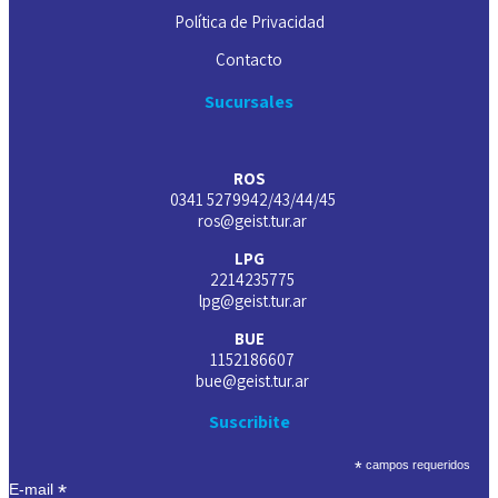
Política de Privacidad
Contacto
Sucursales
ROS
0341 5279942/43/44/45
ros@geist.tur.ar
LPG
2214235775
lpg@geist.tur.ar
BUE
1152186607
bue@geist.tur.ar
Suscribite
*
campos requeridos
*
E-mail