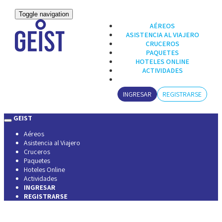
Toggle navigation
AÉREOS
ASISTENCIA AL VIAJERO
CRUCEROS
PAQUETES
HOTELES ONLINE
ACTIVIDADES
INGRESAR
REGISTRARSE
GEIST
Aéreos
Asistencia al Viajero
Cruceros
Paquetes
Hoteles Online
Actividades
INGRESAR
REGISTRARSE