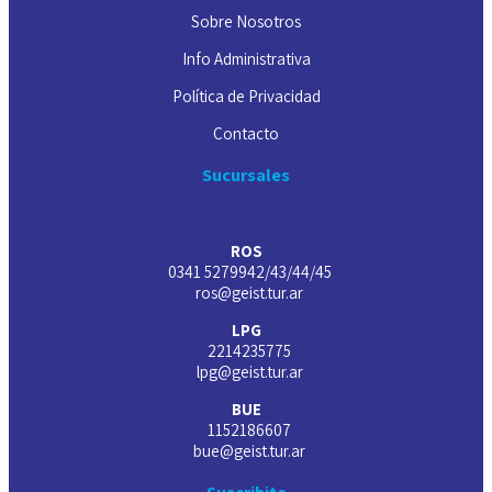
Sobre Nosotros
Info Administrativa
Política de Privacidad
Contacto
Sucursales
ROS
0341 5279942/43/44/45
ros@geist.tur.ar
LPG
2214235775
lpg@geist.tur.ar
BUE
1152186607
bue@geist.tur.ar
Suscribite