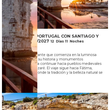
LO MEJOR DE PORTUGAL CON SANTIAGO Y
MADRID- 2026/2027
12
Dias
11
Noches
Un recorrido fascinante que comienza en la luminosa
Lisboa, explorando su historia y monumentos
emblemáticos, para continuar hacia pueblos medievales
como Óbidos y Nazaré. El viaje sigue hacia Fátima,
Coimbra y Porto, donde la tradición y la belleza natural se
fusionan....
U$S 2.959
+ 111
Ver más