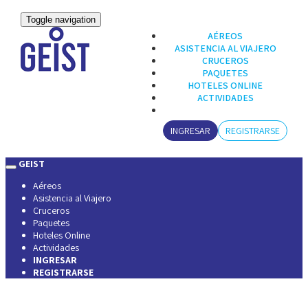
Toggle navigation
AÉREOS
ASISTENCIA AL VIAJERO
CRUCEROS
PAQUETES
HOTELES ONLINE
ACTIVIDADES
INGRESAR
REGISTRARSE
GEIST
Aéreos
Asistencia al Viajero
Cruceros
Paquetes
Hoteles Online
Actividades
INGRESAR
REGISTRARSE