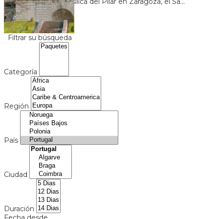
pasando por la Basílica del Pilar en Zaragoza, el Sa...
U$S 2.730
+ 119
Ver más
Filtrar su búsqueda
Categoría
Región
País
Ciudad
Duración
Fecha desde