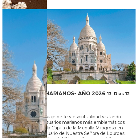
U$S 2.986
+ 130
Ver más
SANTUARIOS MARIANOS- AÑO 2026
13
Dias
12
Noches
Embárcate en un viaje de fe y espiritualidad visitando
algunos de los santuarios marianos más emblemáticos
de Europa. Desde la Capilla de la Medalla Milagrosa en
París, hasta el Santuario de Nuestra Señora de Lourdes,