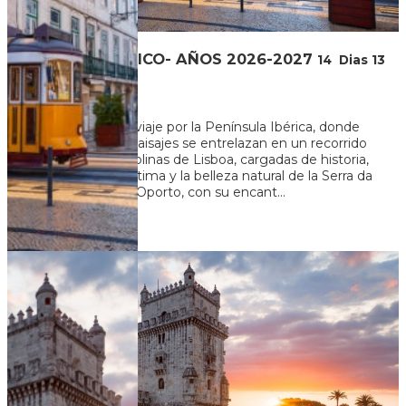
CIRCUITO IBERICO- AÑOS 2026-2027
14
Dias
13
Noches
Embárcate en un viaje por la Península Ibérica, donde
historia, cultura y paisajes se entrelazan en un recorrido
único. Desde las colinas de Lisboa, cargadas de historia,
hasta la mística Fátima y la belleza natural de la Serra da
Estrela. Descubre Oporto, con su encant...
U$S 2.766
+ 120
Ver más