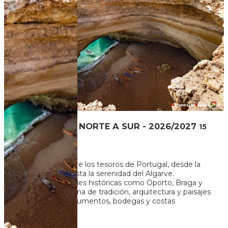
PORTUGAL DE NORTE A SUR - 2026/2027
15
Dias
14
Noches
Un viaje que recorre los tesoros de Portugal, desde la
vibrante Lisboa hasta la serenidad del Algarve.
Exploramos ciudades históricas como Oporto, Braga y
Évora, cada una llena de tradición, arquitectura y paisajes
únicos. Entre monumentos, bodegas y costas
impresionant...