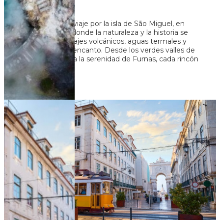
Embárcate en un viaje por la isla de São Miguel, en
Azores, Portugal, donde la naturaleza y la historia se
entrelazan en paisajes volcánicos, aguas termales y
pueblos llenos de encanto. Desde los verdes valles de
Sete Cidades hasta la serenidad de Furnas, cada rincón
re...
U$S 794
+ 36
Ver más