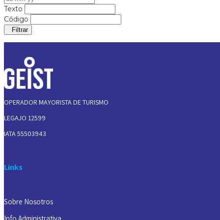
Texto
Código
Filtrar
OPERADOR MAYORISTA DE TURISMO
LEGAJO 12599
IATA 55503943
Links
Sobre Nosotros
Info Administrativa