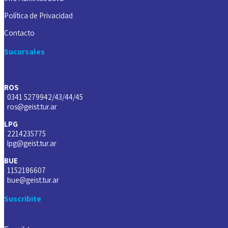
Política de Privacidad
Contacto
Sucursales
ROS
0341 5279942/43/44/45
ros@geist.tur.ar
LPG
2214235775
lpg@geist.tur.ar
BUE
1152186607
bue@geist.tur.ar
Suscribite