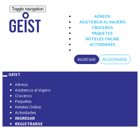
Toggle navigation
AÉREOS
ASISTENCIA AL VIAJERO
CRUCEROS
PAQUETES
HOTELES ONLINE
ACTIVIDADES
INGRESAR
REGISTRARSE
GEIST
Aéreos
Asistencia al Viajero
Cruceros
Paquetes
Hoteles Online
Actividades
INGRESAR
REGISTRARSE