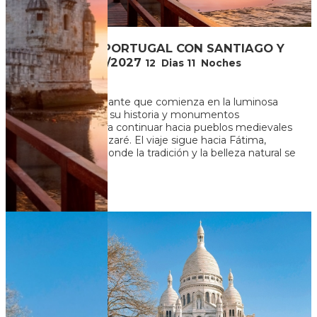
LO MEJOR DE PORTUGAL CON SANTIAGO Y
MADRID- 2026/2027
12
Dias
11
Noches
Un recorrido fascinante que comienza en la luminosa
Lisboa, explorando su historia y monumentos
emblemáticos, para continuar hacia pueblos medievales
como Óbidos y Nazaré. El viaje sigue hacia Fátima,
Coimbra y Porto, donde la tradición y la belleza natural se
fusionan....
U$S 2.959
+ 111
Ver más