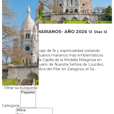
SANTUARIOS MARIANOS- AÑO 2026
13
Dias
12
Noches
Embárcate en un viaje de fe y espiritualidad visitando
algunos de los santuarios marianos más emblemáticos
de Europa. Desde la Capilla de la Medalla Milagrosa en
París, hasta el Santuario de Nuestra Señora de Lourdes,
pasando por la Basílica del Pilar en Zaragoza, el Sa...
U$S 2.730
+ 119
Ver más
Filtrar su búsqueda
Categoría