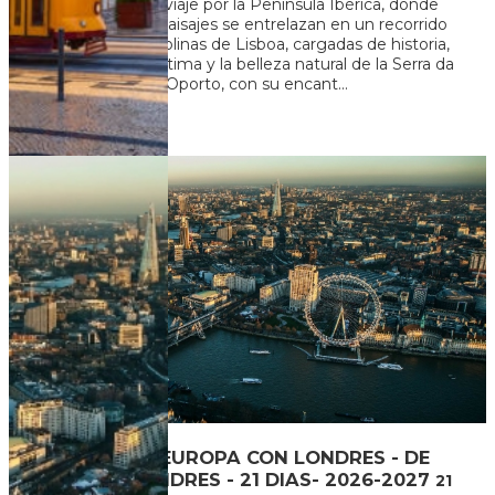
Embárcate en un viaje por la Península Ibérica, donde
historia, cultura y paisajes se entrelazan en un recorrido
único. Desde las colinas de Lisboa, cargadas de historia,
hasta la mística Fátima y la belleza natural de la Serra da
Estrela. Descubre Oporto, con su encant...
U$S 2.766
+ 120
Ver más
LO MEJOR DE EUROPA CON LONDRES - DE
MADRID A LONDRES - 21 DIAS- 2026-2027
21