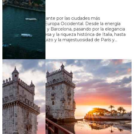
Dias
20
Noches
Un recorrido fascinante por las ciudades más
emblemáticas de Europa Occidental. Desde la energía
vibrante de Madrid y Barcelona, pasando por la elegancia
de la Riviera Francesa y la riqueza histórica de Italia, hasta
llegar al encanto suizo y la majestuosidad de París y...
U$S 5.328
+ 233
Ver más