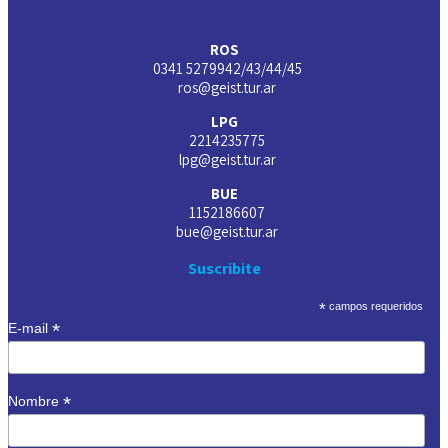
ROS
0341 5279942/43/44/45
ros@geist.tur.ar
LPG
2214235775
lpg@geist.tur.ar
BUE
1152186607
bue@geist.tur.ar
Suscribite
*
campos requeridos
*
E-mail
*
Nombre