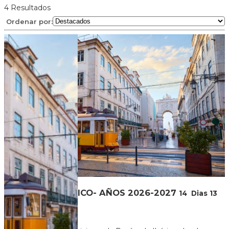
4
Resultados
Ordenar por:
CIRCUITO IBERICO- AÑOS 2026-2027
14
Dias
13
Noches